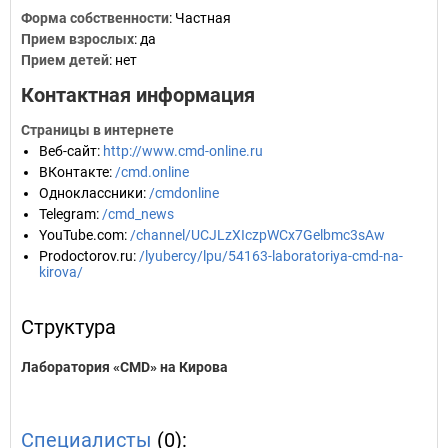
Форма собственности
: Частная
Прием взрослых
: да
Прием детей
: нет
Контактная информация
Страницы в интернете
Веб-сайт
:
http://www.cmd-online.ru
ВКонтакте
:
/cmd.online
Одноклассники
:
/cmdonline
Telegram
:
/cmd_news
YouTube.com
:
/channel/UCJLzXIczpWCx7Gelbmc3sAw
Prodoctorov.ru
:
/lyubercy/lpu/54163-laboratoriya-cmd-na-
kirova/
Структура
Лаборатория «CMD» на Кирова
Специалисты
(0):