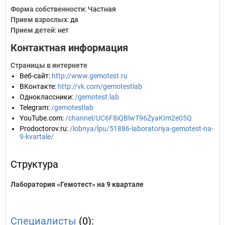
Форма собственности
: Частная
Прием взрослых
: да
Прием детей
: нет
Контактная информация
Страницы в интернете
Веб-сайт
:
http://www.gemotest.ru
ВКонтакте
:
http://vk.com/gemotestlab
Одноклассники
:
/gemotest.lab
Telegram
:
/gemotestlab
YouTube.com
:
/channel/UC6F8iQBlwT96ZyaKIm2e05Q
Prodoctorov.ru
:
/lobnya/lpu/51886-laboratoriya-gemotest-na-
9-kvartale/
Структура
Лаборатория «Гемотест» на 9 квартале
Специалисты
(0):