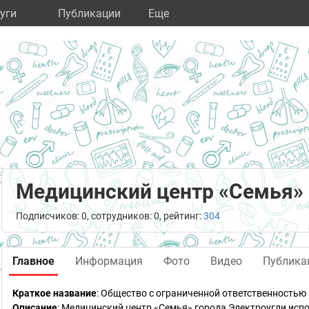
уги
Публикации
Eще
Медицинский центр «Семья»
Подписчиков: 0, сотрудников: 0, рейтинг:
304
Главное
Информация
Фото
Видео
Публика
Краткое название
:
Общество с ограниченной ответственностью 
Описание
: Медицинский центр «Семья» города Электроугли исп