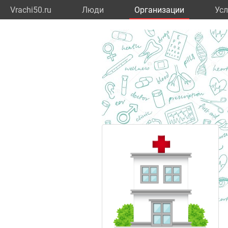
Vrachi50.ru
Люди
Организации
Усл