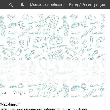
🔔
Вход
/
Регистрация
Московская область
🔍
ции
Услуги
"МедИнвест"
ользует самое современное оборудование и новейшие