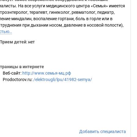
алисты. На все услуги медицинского центра «Семья» имеется
роэнтеролог, терапевт, гинеколог, ревматолог, педиатр,
ение миндалин, воспаление гортани, боль в горле или в
атруднения при дыхании носом, давление в носовой полости),
стью…
Прием детей
: нет
траницы в интернете
Веб-сайт
:
http://www.семья-мц.рф
Prodoctorov.ru
:
/elektrougli/lpu/41982-semya/
Добавить специалиста