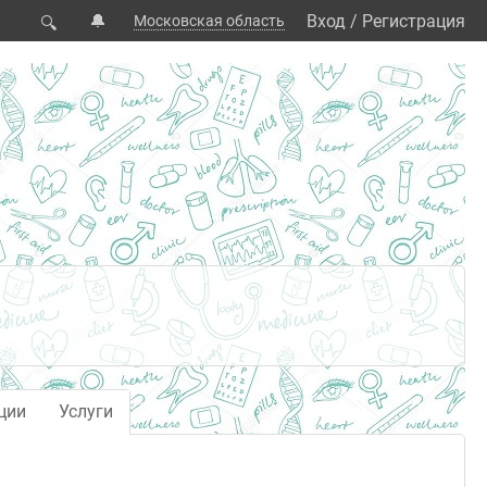
🔔
Вход
/
Регистрация
Московская область
🔍
ции
Услуги