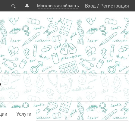
🔔
Вход
/
Регистрация
Московская область
🔍
»
ции
Услуги