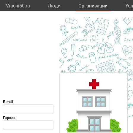
Vrachi50.ru
Люди
Организации
Усл