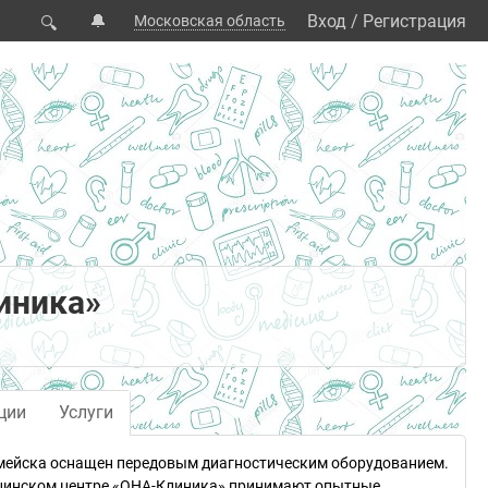
🔔
Вход
/
Регистрация
Московская область
🔍
иника»
ции
Услуги
рмейска оснащен передовым диагностическим оборудованием.
ицинском центре «ОНА-Клиника» принимают опытные