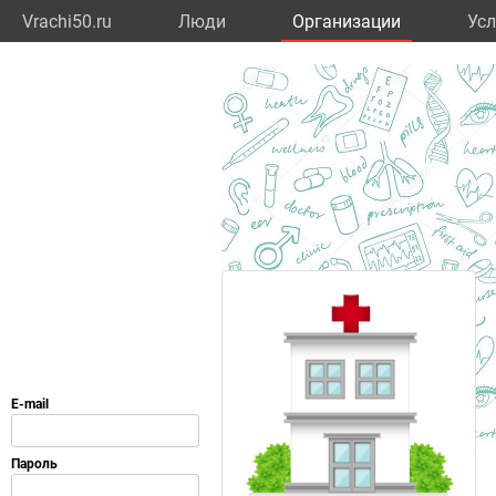
Vrachi50.ru
Люди
Организации
Усл