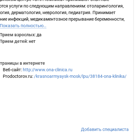
тся услуги по следующим направлениям: отоларингология,
огия, дерматология, неврология, педиатрия. Принимает
ение инфекций, медикаментозное прерывание беременности,
Показать полностью…
Прием взрослых
: да
Прием детей
: нет
траницы в интернете
Веб-сайт
:
http://www.ona-clinica.ru
Prodoctorov.ru
:
/krasnoarmyaysk-mosk/lpu/38184-ona-klinika/
Добавить специалиста