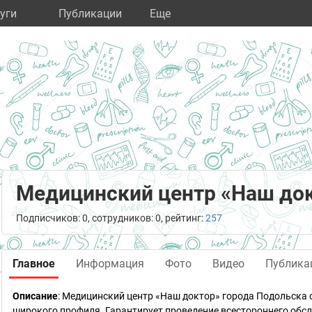
уги
Публикации
Eще
Медицинский центр «Наш до
Подписчиков: 0, сотрудников: 0, рейтинг:
257
Главное
Информация
Фото
Видео
Публика
Описание
: Медицинский центр «Наш доктор» города Подольск
широкого профиля. Гарантирует проведение всестороннего обс