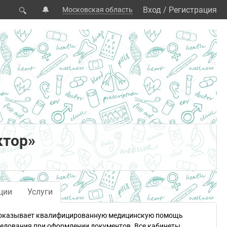
🔔
Вход
/
Регистрация
Московская область
🔍
ктор»
ции
Услуги
а оказывает квалифицированную медицинскую помощь
ледования при оформлении документов. Все кабинеты