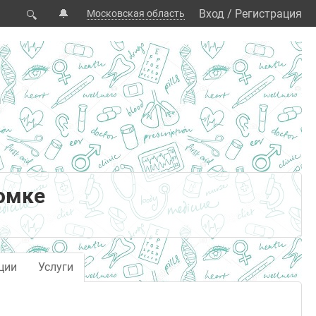
🔔
Вход
/
Регистрация
Московская область
🔍
омке
ции
Услуги