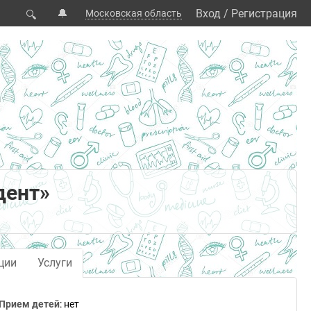
🔔
Вход
/
Регистрация
Московская область
🔍
дент»
ции
Услуги
Прием детей
: нет