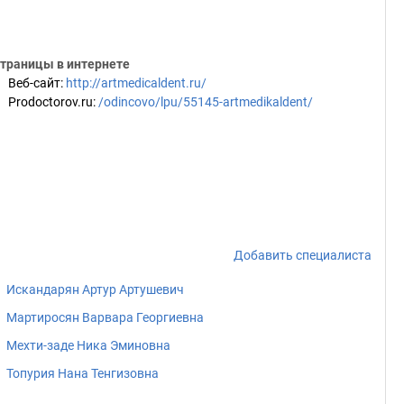
траницы в интернете
Веб-сайт
:
http://artmedicaldent.ru/
Prodoctorov.ru
:
/odincovo/lpu/55145-artmedikaldent/
Добавить специалиста
Искандарян Артур Артушевич
Мартиросян Варвара Георгиевна
Мехти-заде Ника Эминовна
Топурия Нана Тенгизовна