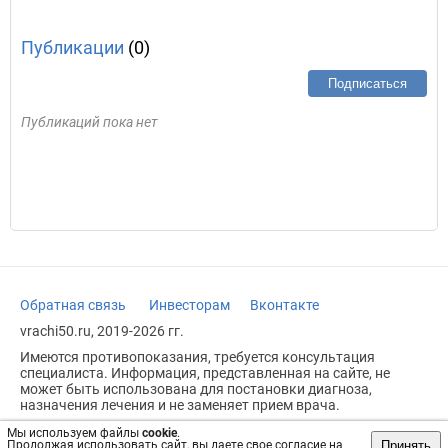
Публикации
(0)
Подписаться
Публикаций пока нет
Обратная связь
Инвесторам
Вконтакте
vrachi50.ru, 2019-2026 гг.
Имеются противопоказания, требуется консультация
специалиста. Информация, представленная на сайте, не
может быть использована для постановки диагноза,
назначения лечения и не заменяет прием врача.
Возрастное ограничение: 18+
Мы используем файлы
cookie
.
Принять
Продолжая использовать сайт, вы даете свое согласие на