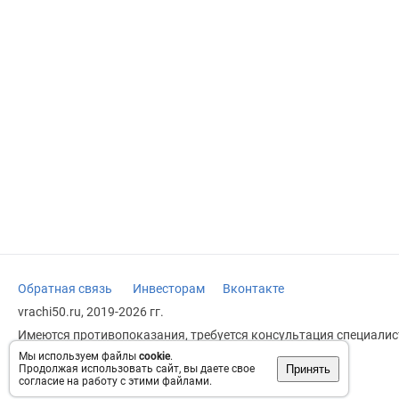
Обратная связь
Инвесторам
Вконтакте
vrachi50.ru, 2019-2026 гг.
Имеются противопоказания, требуется консультация специалист
заменяет прием врача.
Мы используем файлы
cookie
.
Принять
Продолжая использовать сайт, вы даете свое
Возрастное ограничение: 18+
согласие на работу с этими файлами.