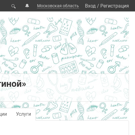
🔔
Вход
/
Регистрация
Московская область
🔍
гиной»
ции
Услуги