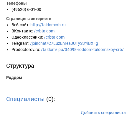
Телефоны
(49620) 6-01-00
Страницы в интернете
Веб-сайт
:
http://taldomcrb.ru
ВКонтакте
:
/crbtaldom
Одноклассники
:
/crbtaldom
Telegram
:
/joinchat/C7LuzEnreaJUTyS3YiBXFg
Prodoctorov.ru
:
/taldom/lpu/34098-roddom-taldomskoy-crb/
Структура
Роддом
Специалисты
(0):
Добавить специалиста