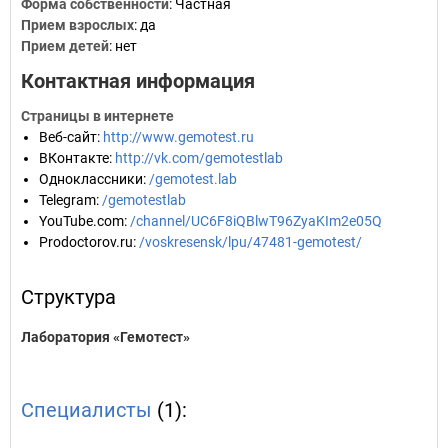
Форма собственности
: Частная
Прием взрослых
: да
Прием детей
: нет
Контактная информация
Страницы в интернете
Веб-сайт
:
http://www.gemotest.ru
ВКонтакте
:
http://vk.com/gemotestlab
Одноклассники
:
/gemotest.lab
Telegram
:
/gemotestlab
YouTube.com
:
/channel/UC6F8iQBlwT96ZyaKIm2e05Q
Prodoctorov.ru
:
/voskresensk/lpu/47481-gemotest/
Структура
Лаборатория «Гемотест»
Специалисты
(1):