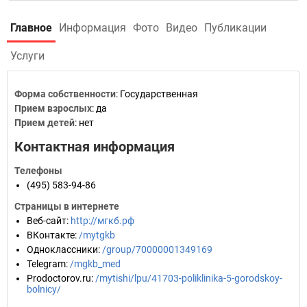
Главное
Информация
Фото
Видео
Публикации
Услуги
Форма собственности
: Государственная
Прием взрослых
: да
Прием детей
: нет
Контактная информация
Телефоны
(495) 583-94-86
Страницы в интернете
Веб-сайт
:
http://мгкб.рф
ВКонтакте
:
/mytgkb
Одноклассники
:
/group/70000001349169
Telegram
:
/mgkb_med
Prodoctorov.ru
:
/mytishi/lpu/41703-poliklinika-5-gorodskoy-
bolnicy/