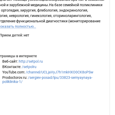
ной и зарубежной медицины.На базе семейной поликлиники
ортопедия, хирургия, флебология, эндокринология,
гия, неврология, гинекология, оториноларингология,
, отделение функциональной диагностики (мониторирование
оказать полностью…
Прием детей
: нет
траницы в интернете
Веб-сайт
:
http://setpol.ru
ВКонтакте
:
/setpolru
YouTube.com
:
/channel/UCLjaVyJ7h1mkHXO0CK8oPSw
Prodoctorov.ru
:
/sergiev-posad/lpu/33823-semyaynaya-
poliklinika-1/