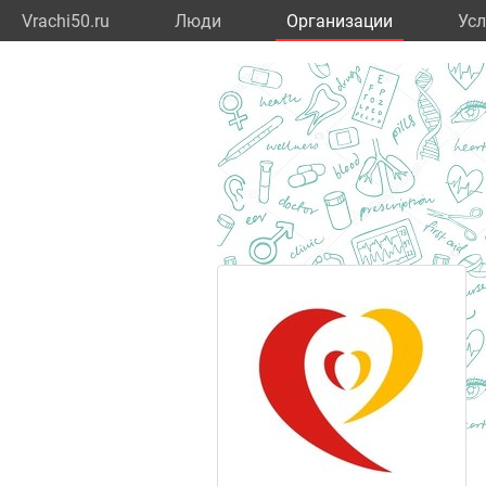
Vrachi50.ru
Люди
Организации
Усл