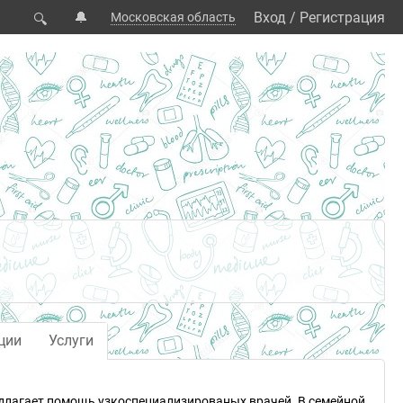
🔔
Вход
/
Регистрация
Московская область
🔍
ции
Услуги
едлагает помощь узкоспециализированых врачей. В семейной