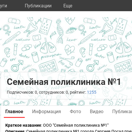
уги
Публикации
Eще
Семейная поликлиника №1
Подписчиков: 0, сотрудников: 0, рейтинг:
1255
Главное
Информация
Фото
Видео
Публика
Краткое название
:
ООО "Семейная поликлиника №1"
Описание
: Семейная поликлиника №1 города Сергиев Посад пр