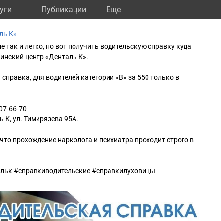
уги
Публикации
Eще
ль К»
е так и легко, но вот получить водительскую справку куда
цинский центр «Денталь К».
справка, для водителей категории «В» за 550 только в
07-66-70
 К, ул. Тимирязева 95А.
то прохождение нарколога и психиатра проходит строго в
альк #справкиводительские #справкилуховицы