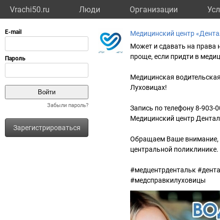
Vrachi50.ru
Люди
Организации
Усл
Медицинский центр «Дента
Может и сдавать на права н
проще, если придти в меди
Медицинская водительская 
Луховицах!
Забыли пароль?
Запись по телефону 8-903-0
Медицинский центр Денталь
Зарегистрироваться
Обращаем Ваше внимание, ч
центральной поликлинике.
#медцентрдентальк #дент
#медсправкилуховицы