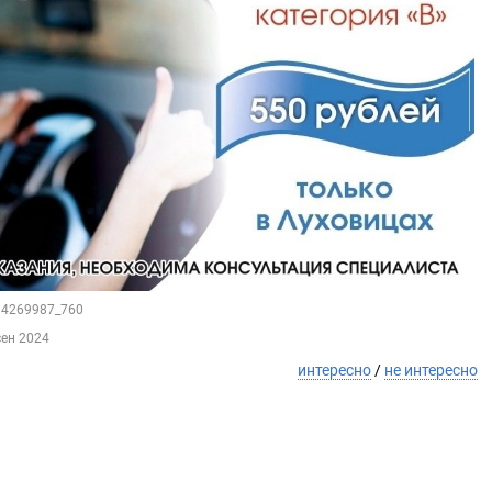
214269987_760
сен 2024
интересно
/
не интересно