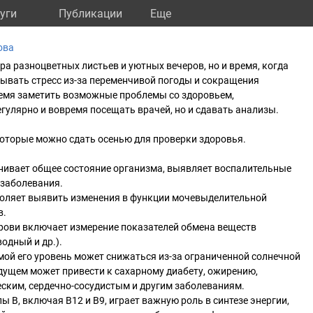
уги
Публикации
Eще
ова
ора разноцветных листьев и уютных вечеров, но и время, когда
ывать стресс из-за переменчивой погоды и сокращения
ремя заметить возможные проблемы со здоровьем,
егулярно и вовремя посещать врачей, но и сдавать анализы.
 которые можно сдать осенью для проверки здоровья.
нивает общее состояние организма, выявляет воспалительные
 заболевания.
оляет выявить изменения в функции мочевыделительной
в.
рови включает измерение показателей обмена веществ
одный и др.).
мой его уровень может снижаться из-за ограниченной солнечной
удущем может привести к сахарному диабету, ожирению,
ским, сердечно-сосудистым и другим заболеваниям.
 В, включая B12 и B9, играет важную роль в синтезе энергии,