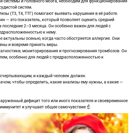
й системы и головного мозга, необходим для функционирования
судистой систем.
зы (Т3, Т4, ТТГ) помогают выявить нарушения в её работе.
н — это показатель, который позволяет оценить средний
а последние 2–3 месяца. Он особенно важен для людей с
едрасположенностью к нему.
е актуальны осенью, когда часто обостряется аллергия. Они
ены и вовремя принять меры.
иагностики, мониторирования и прогнозирования тромбозов. Он
лем, особенно для людей с предрасположенностью к
я исчерпывающим, и каждый человек должен
ачом, чтобы определить, какие анализы ему нужны, а какие —
наруженный дефицит того или иного показателя и своевременное
иммунитет и улучшает общее самочувствие ☝.