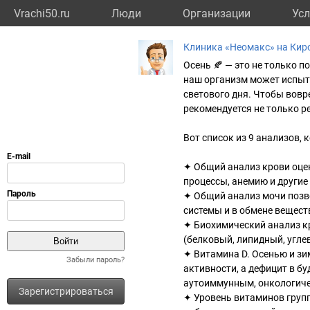
Vrachi50.ru
Люди
Организации
Усл
Клиника «Неомакс» на Кир
Осень 🍂 — это не только п
наш организм может испыт
светового дня. Чтобы вов
рекомендуется не только р
Вот список из 9 анализов,
✦ Общий анализ крови оце
процессы, анемию и другие
✦ Общий анализ мочи позв
системы и в обмене вещест
✦ Биохимический анализ к
(белковый, липидный, углев
✦ Витамина D. Осенью и зи
Забыли пароль?
активности, а дефицит в б
аутоиммунным, онкологиче
Зарегистрироваться
✦ Уровень витаминов группы