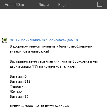
Vrachi50.ru
Люди
Eще
🔔
Моско
🔍
ООО «Поликлиника №2 Борисовка» дом 18
В здоровом теле оптимальный баланс необходимых
витаминов и минералов!
Вас приветствует семейная клиника на Борисовке и мы
дарим скидку 15% на комплекс анализов:
Витамин D
Витамин В12
Ферритин
Железо
Витамин В9
ВСЕГО за 7999 руб. ВМЕСТО 9410 руб.