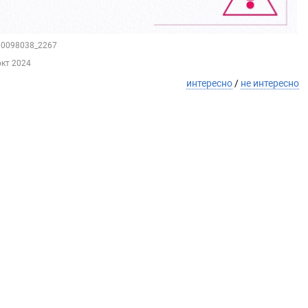
100098038_2267
окт 2024
интересно
/
не интересно