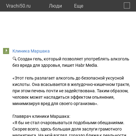
Vrachi50.ru
Люди
Eще
🔔
Моско
🔍
Клиника Маршака
🔍 Создан гель, который позволяет употреблять алкоголь
без вреда для здоровья, пишет Habr Media.
«Этот гель разлагает алкоголь до безопасной уксусной
кислоты. Она всасывается в желудочно-кишечном тракте,
при этом печень почти не задействована. Таким образом,
человек может насладиться эффектом опьянения,
минимизируя вред для своего организма».
Главврач клиники Маршака:
«Я бы не стал очаровываться подобными обещаниями.
Скорее всего, здесь большая доля заслуги грамотного
маркетинга. На мой взгляд, гораздо ближе к реальности