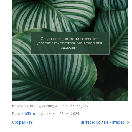
Источник: https://vk.com/wall-211365856_137
Пост
№65016
, опубликован
23 авг 2024
Сохранить
интересно
/
не интересно