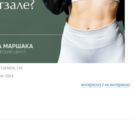
211365856_139
авг 2024
интересно
/
не интересно