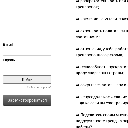
➡️ раздражительность или 
тренировок;
➡️ навязчивые мысли, связ
➡️ склонность полагаться 
состояниями;
➡️ отношения, учеба, работ
тренировочного режима;
➡️неспособность прекратит
вроде спортивных травм;
➡️ сокрытие частоты или и
Забыли пароль?
➡️ непреодолимое желание 
Зарегистрироваться
— даже если вы уже тренир
➡️ Поделитесь своим мнени
поддерживаете тренд на з
победы?