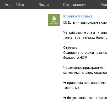
Vrachi50.ru
Люди
Организации
Усл
Клиника Маршака
🏃‍♂️ Есть ли зависимые в сп
Четкий режим сна и питани
тонкая грань между балан
Отвечаю:
Официального диагноза «за
большого НО🔻
Чрезмерное пристрастие к
может иметь следующие с
➡️ привычка постоянно инт
тошноты);
➡️ безуспешные попытки сн