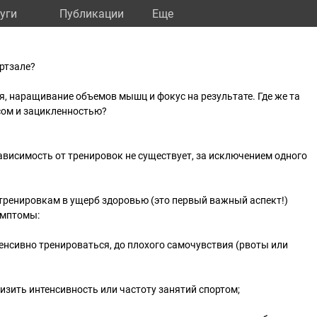
уги
Публикации
Eще
ортзале?
я, наращивание объемов мышц и фокус на результате. Где же та
сом и зацикленностью?
висимость от тренировок не существует, за исключением одного
 тренировкам в ущерб здоровью (это первый важный аспект!)
имптомы:
енсивно тренироваться, до плохого самочувствия (рвоты или
изить интенсивность или частоту занятий спортом;