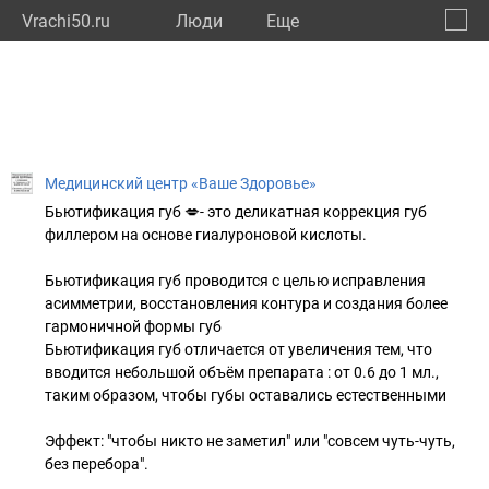
Vrachi50.ru
Люди
Eще
🔔
Моско
🔍
Медицинский центр «Ваше Здоровье»
Бьютификация губ 💋- это деликатная коррекция губ
филлером на основе гиалуроновой кислоты.
Бьютификация губ проводится с целью исправления
асимметрии, восстановления контура и создания более
гармоничной формы губ
Бьютификация губ отличается от увеличения тем, что
вводится небольшой объём препарата : от 0.6 до 1 мл.,
таким образом, чтобы губы оставались естественными
Эффект: "чтобы никто не заметил" или "совсем чуть-чуть,
без перебора".