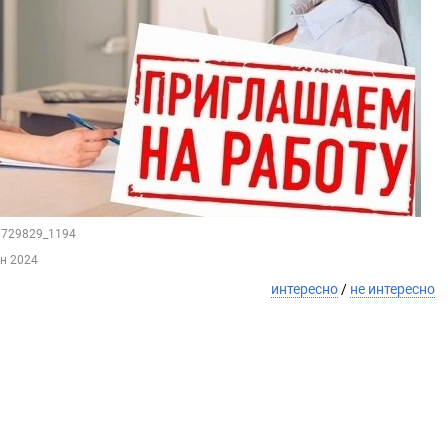
29729829_1194
ен 2024
интересно
/
не интересно