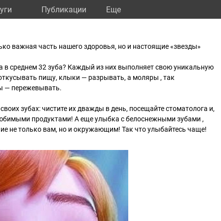
уги
Публикации
Eще
лько важная часть нашего здоровья, но и настоящие «звезды»
ека в среднем 32 зуба? Каждый из них выполняет свою уникальную
ткусывать пищу, клыки — разрывать, а моляры , так
ы — пережевывать.
своих зубах: чистите их дважды в день, посещайте стоматолога и,
любимыми продуктами! А еще улыбка с белоснежными зубами ,
ие не только вам, но и окружающим! Так что улыбайтесь чаще!