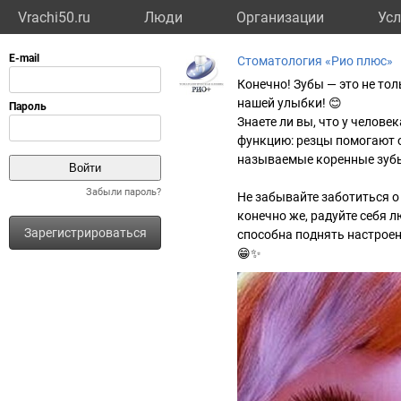
Vrachi50.ru
Люди
Организации
Усл
Стоматология «Рио плюс»
Конечно! Зубы — это не то
нашей улыбки! 😊
Знаете ли вы, что у челов
функцию: резцы помогают о
называемые коренные зуб
Забыли пароль?
Не забывайте заботиться о 
конечно же, радуйте себя 
Зарегистрироваться
способна поднять настроен
😁✨