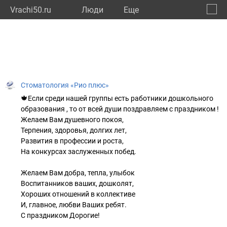
Vrachi50.ru
Люди
Eще
🔔
Моско
🔍
Стоматология «Рио плюс»
🍁Если среди нашей группы есть работники дошкольного
образования , то от всей души поздравляем с праздником !
Желаем Вам душевного покоя,
Терпения, здоровья, долгих лет,
Развития в профессии и роста,
На конкурсах заслуженных побед.
Желаем Вам добра, тепла, улыбок
Воспитанников ваших, дошколят,
Хороших отношений в коллективе
И, главное, любви Ваших ребят.
С праздником Дорогие!