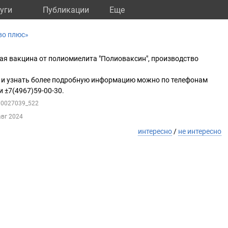
уги
Публикации
Eще
во плюс»
ая вакцина от полиомиелита "Полиоваксин", производство
 и узнать более подробную информацию можно по телефонам
и ±7(4967)59-00-30.
100027039_522
авг 2024
интересно
/
не интересно