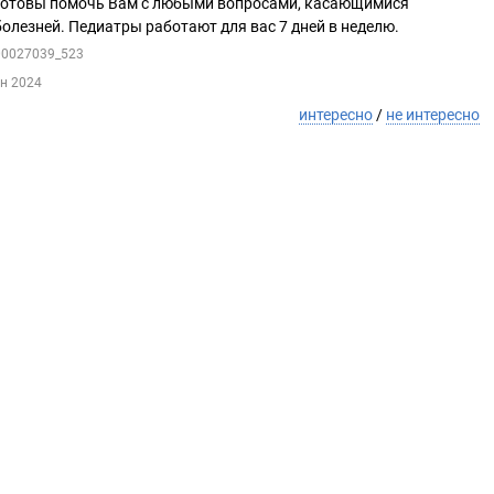
готовы помочь Вам с любыми вопросами, касающимися
олезней. Педиатры работают для вас 7 дней в неделю.
100027039_523
ен 2024
интересно
/
не интересно