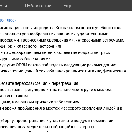
уги
Публикации
Eще
во плюс»
их пациентов и их родителей с началом нового учебного года !
ыл наполнен разнообразными знаниями, удивительными
победами, творческими свершениями, интересными встречами.
оценок и классного настроения!
 что с возвращением детей в коллектив возрастает риск
вирусными заболеваниями.
и других ОРВИ важно соблюдать следующие рекомендации:
жизни: полноценный сон, сбалансированное питание, физическая
збегайте переохлаждения и перегревания.
ной гигиены, регулярно и тщательно мойте руки с мылом,
антисептиком.
лицами, имеющими признаки заболевания.
ти время пребывания в местах массового скопления людей и в
уборку, проветривание и увлажняйте воздух в помещении.
олевания незамедлительно обращайтесь к врачу.