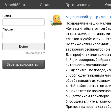
Vrachi50.ru
Люди
Организации
Усл
Медицинский центр «Детст
Поздравляем наших маленьк
Желаем, чтобы этот год б
открытиями, спортивными 
Успехов в учёбе, отличных 
Но также хотим напомнить,
заражения респираторно-
Забыли пароль?
Для профилактики гриппа 
1. Ведите здоровый образ 
Зарегистрироваться
активность, закаливание.
2. Одевайтесь по погоде, и
3. Соблюдайте правила лич
обрабатывайте их кожным 
4. Избегайте контактов с 
5. Сократите по возможнос
общественном транспорте.
6. Осуществляйте влажную 
При первых признаках заб