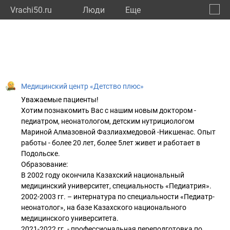
Vrachi50.ru
Люди
Eще
🔔
Моско
🔍
Медицинский центр «Детство плюс»
Уважаемые пациенты!
Хотим познакомить Вас с нашим новым доктором -
педиатром, неонатологом, детским нутрициологом
Мариной Алмазовной Фазлиахмедовой -Никшенас. Опыт
работы - более 20 лет, более 5лет живет и работает в
Подольске.
Образование:
В 2002 году окончила Казахский национальный
медицинский университет, специальность «Педиатрия».
2002-2003 гг. – интернатура по специальности «Педиатр-
неонатолог», на базе Казахского национального
медицинского университета.
2021-2022 гг. - профессиональная переподготовка по