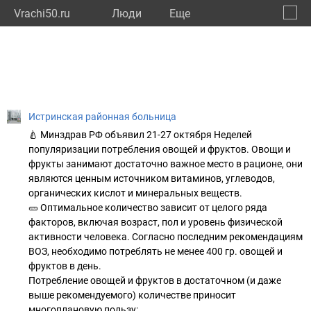
Vrachi50.ru
Люди
Eще
🔔
Моско
🔍
Истринская районная больница
🍐 Минздрав РФ объявил 21-27 октября Неделей
популяризации потребления овощей и фруктов. Овощи и
фрукты занимают достаточно важное место в рационе, они
являются ценным источником витаминов, углеводов,
органических кислот и минеральных веществ.
🥒 Оптимальное количество зависит от целого ряда
факторов, включая возраст, пол и уровень физической
активности человека. Согласно последним рекомендациям
ВОЗ, необходимо потреблять не менее 400 гр. овощей и
фруктов в день.
Потребление овощей и фруктов в достаточном (и даже
выше рекомендуемого) количестве приносит
многоплановую пользу: