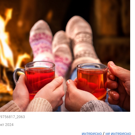
189756817_2063
окт 2024
интересно
/
не интересно