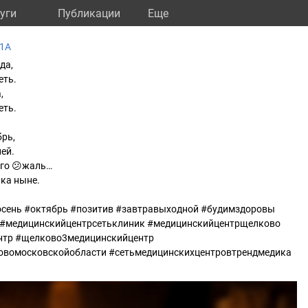
уги
Публикации
Eще
 1А
да,
еть.
,
еть.
брь,
ей.
ого 😕жаль…
нка ныне.
осень #октябрь #позитив #завтравыходной #будимздоровы
 #медицинскийцентрсетьклиник #медицинскийцентрщелково
нтр #щелково3медицинскийцентр
вомосковскойобласти #сетьмедицинскихцентровтрендмедика