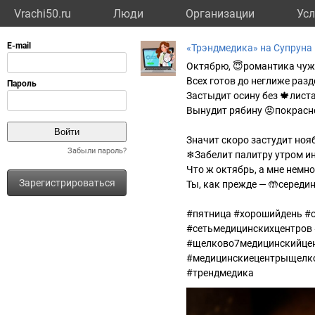
Vrachi50.ru
Люди
Организации
Усл
«Трэндмедика» на Супруна
Октябрю, 😇романтика чуж
Всех готов до неглиже разд
Застыдит осину без 🍁листа
Вынудит рябину 😡покрасн
Значит скоро застудит ноя
Забыли пароль?
❄Забелит палитру утром ин
Что ж октябрь, а мне немн
Зарегистрироваться
Ты, как прежде — 🤲середи
#пятница #хорошийдень #
#сетьмедицинскихцентров
#щелково7медицинскийце
#медицинскиецентрыщелко
#трендмедика