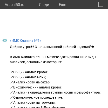
Vrachi50.ru
Люди
Eще
🔔
Моско
🔍
«ИМК Клиника №1»
Доброе утро☀! С началом новой рабочей недели🍂🍁!
В ИМК Клиника №1 Вы можете сдать различные виды
анализов, основные из которых:
📌Общий анализ крови;
📌Общий анализ мочи;
📌Анализ крови на сахар;
📌Биохимический анализ крови;
📌Анализ на определение группы крови и резус-фактора;
📌Серологическое исследование;
📌Анализ крови на гормоны;
📌Анализ крови на ВИЧ-инфекцию.