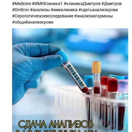
#Medicine #ИМККлиника1 #клиникаДмитров #Дмитров
#Dmitrov #анализы #имкклиника #сдатьанализкрови
#Серологическоеисследование #анализнагормоны
#общийанализкрови