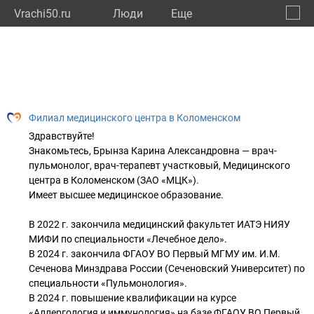
Vrachi50.ru
Люди
Eще
🔔
Моско
🔍
Филиал медицинского центра в Коломенском
Здравствуйте!
Знакомьтесь, Брынза Карина Александровна — врач-
пульмонолог, врач-терапевт участковый, Медицинского
центра в Коломенском (ЗАО «МЦК»).
Имеет высшее медицинское образование.
В 2022 г. закончила медицинский факультет ИАТЭ НИЯУ
МИФИ по специальности «Лечебное дело».
В 2024 г. закончила ФГАОУ ВО Первый МГМУ им. И.М.
Сеченова Минздрава России (Сеченовский Университет) по
специальности «Пульмонология».
В 2024 г. повышение квалификации на курсе
«Аллергология и иммунология» на базе ФГАОУ ВО Первый