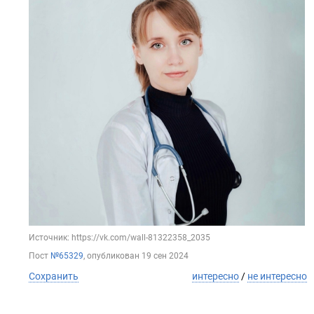
Источник: https://vk.com/wall-81322358_2035
Пост
№65329
, опубликован
19 сен 2024
Сохранить
интересно
/
не интересно