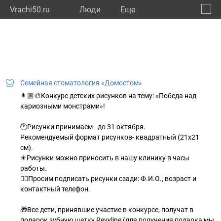
Vrachi50.ru
Люди
Eще
🔔
Моско
🔍
Семейная стоматология «Домостом»
👩🏼‍🎨Конкурс детских рисунков на тему: «Победа над
кариозными монстрами»!⁣⁣⠀
⁣⁣⠀
🕐Рисунки принимаем⠀до 31 октября.
Рекомендуемый формат рисунков- квадратный (21х21
см).⁣⁣⠀
☀Рисунки можно приносить в нашу клинику в часы
работы. ⁣⁣⠀
✍🏻Просим подписать рисунки сзади: Ф.И.О., возраст и
контактный телефон.⁣⁣⠀
🎁Все дети, принявшие участие в конкурсе, получат в
подарок зубную щетку Revyline (для получения подарка мы