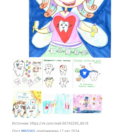
Источник: https://vk.com/wall-36743290_8618
Пост
№65365
, опубликован
17 окт 2024