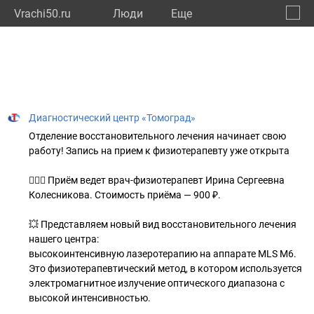
Vrachi50.ru
Люди
Eще
🔔
Моско
🔍
Диагностический центр «Томоград»
Отделение восстановительного лечения начинает свою
работу! Запись на прием к физиотерапевту уже открыта
⠀
👩🏻‍⚕ Приём ведет врач-физиотерапевт Ирина Сергеевна
Колесникова. Стоимость приёма — 900 ₽.
⠀
💥 Представляем новый вид восстановительного лечения
нашего центра:
высокоинтенсивную лазеротерапию на аппарате MLS M6.
Это физиотерапевтический метод, в котором используется
электромагнитное излучение оптического диапазона с
высокой интенсивностью.
⠀