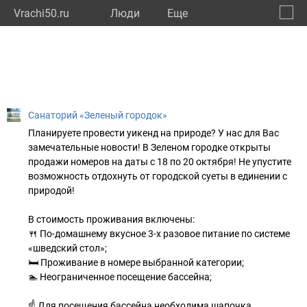
Vrachi50.ru
Люди
Eще
🔔
Моско
🔍
Санаторий «Зеленый городок»
Планируете провести уикенд на природе? У нас для Вас
замечательные новости! В Зеленом городке открыты
продажи номеров на даты с 18 по 20 октября! Не упустите
возможность отдохнуть от городской суеты в единении с
природой!
В стоимость проживания включены:
🍴 По-домашнему вкусное 3-х разовое питание по системе
«шведский стол»;
🛏 Проживание в номере выбранной категории;
🏊 Неограниченное посещение бассейна;
☝ Для посещения бассейна необходима шапочка.