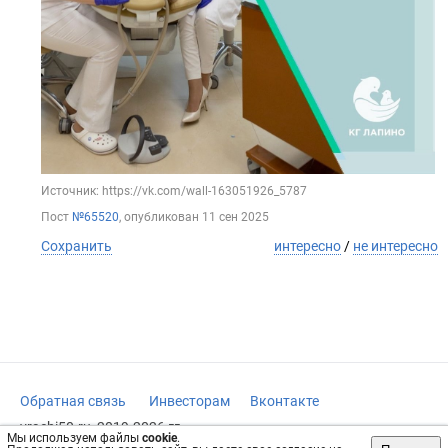
Источник: https://vk.com/wall-163051926_5787
Пост
№65520
, опубликован
11 сен 2025
Сохранить
интересно
/
не интересно
Обратная связь
Инвесторам
Вконтакте
vrachi50.ru, 2019-2026 гг.
Мы используем файлы
cookie
.