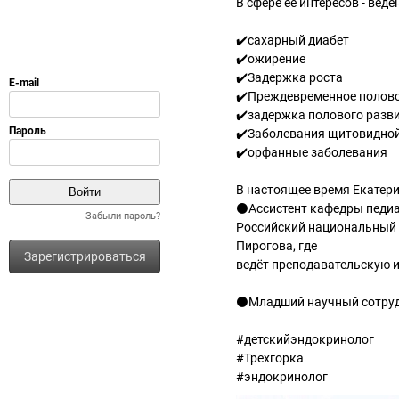
В сфере ее интересов - ве
✔️сахарный диабет
✔️ожирение
✔️Задержка роста
✔️Преждевременное полово
✔️задержка полового разв
✔️Заболевания щитовидно
✔️орфанные заболевания
В настоящее время Екатери
⚫️Ассистент кафедры педиа
Забыли пароль?
Российский национальный 
Пирогова, где
Зарегистрироваться
ведёт преподавательскую 
⚫️Младший научный сотру
#детскийэндокринолог
#Трехгорка
#эндокринолог