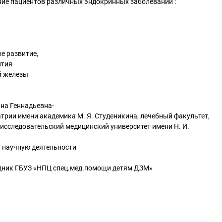
дение пациентов различных эндокринных заболеваний :
е развитие,
ития
й железы
на Геннадьевна-
трии имени академика М. Я. Студеникина, лечебный факультет,
исследовательский медицинский университет имени Н. И.
и научную деятельности
дник ГБУЗ «НПЦ спец.мед.помощи детям ДЗМ»