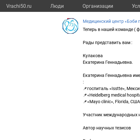
Vrachi50.ru
Люди
Организации
Усл
Медицинский центр «Бэби 
Теперь в нашей команде ( ф
Рады представить вам :
Кулакова
Екатерина Геннадьевна.
Екатерина Геннадьевна име
:
📌госпиталь «Isstte», Мекс
📌«Heidelberg medical hospi
📌«Mayo clinic», Florida, США
Участник международных 
Автор научных тезисов