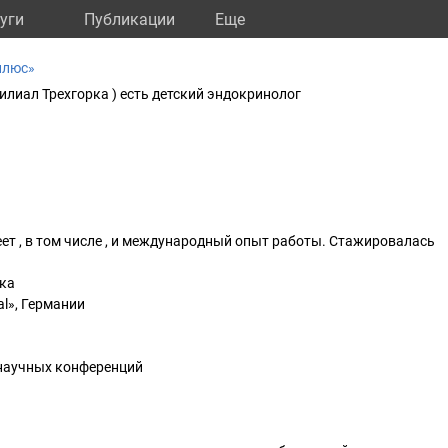
уги
Публикации
Eще
плюс»
илиал Трехгорка ) есть детский эндокринолог
ет , в том числе , и международный опыт работы. Стажировалась
ика
tal», Германии
научных конференций