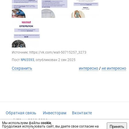
Источник: https://vk.com/wall-50715257_3273
Пост
№65593
, опубликован
2 сен 2025
Сохранить
интересно
/
не интересно
Обратная связь
Инвесторам
Вконтакте
vrachi50.ru, 2019-2026 гг.
Мы используем файлы
cookie
.
Принять
Продолжая использовать сайт, вы даете свое согласие на
Имеются противопоказания, требуется консультация