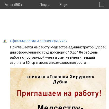
Vrachi50.ru
Люди
Eще
🔔
Моско
🔍
Офтальмология «Глазная клиника»
Приглашается на работу Медсестра-администратор 5/2 раб
дни оформление по труд договору с 10 до 18ч раб день
работа с программой учета и умение в/вен иньекций
зарплата 80 т.р в месяц с возможностью роста ..