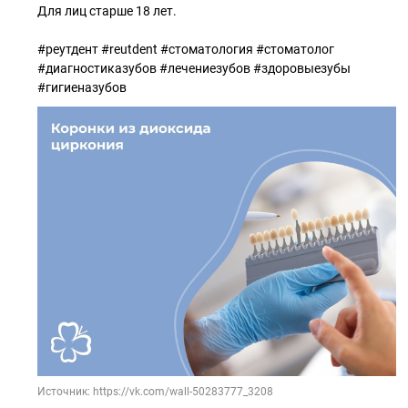
Для лиц старше 18 лет.
#реутдент #reutdent #стоматология #стоматолог
#диагностиказубов #лечениезубов #здоровыезубы
#гигиеназубов
Источник: https://vk.com/wall-50283777_3208