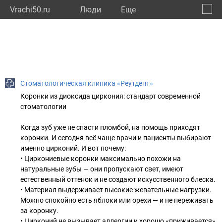
Vrachi50.ru
Люди
Eще
🔔
Моско
🔍
Стоматологическая клиника «Реутдент»
Коронки из диоксида циркония: стандарт современной
стоматологии
Когда зуб уже не спасти пломбой, на помощь приходят
коронки. И сегодня всё чаще врачи и пациенты выбирают
именно цирконий. И вот почему:
• Циркониевые коронки максимально похожи на
натуральные зубы — они пропускают свет, имеют
естественный оттенок и не создают искусственного блеска.
• Материал выдерживает высокие жевательные нагрузки.
Можно спокойно есть яблоки или орехи — и не переживать
за коронку.
• Цирконий не вызывает аллергии и хорошо «приживается»