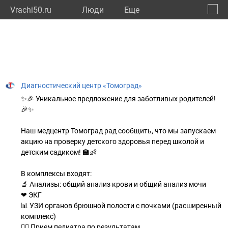
Vrachi50.ru
Люди
Eще
🔔
Моско
🔍
Диагностический центр «Томоград»
✨🎉 Уникальное предложение для заботливых родителей!
🎉✨
Наш медцентр Томоград рад сообщить, что мы запускаем
акцию на проверку детского здоровья перед школой и
детским садиком! 🏫👶
В комплексы входят:
🔬 Анализы: общий анализ крови и общий анализ мочи
❤ ЭКГ
📊 УЗИ органов брюшной полости с почками (расширенный
комплекс)
👩‍⚕ Прием педиатра по результатам