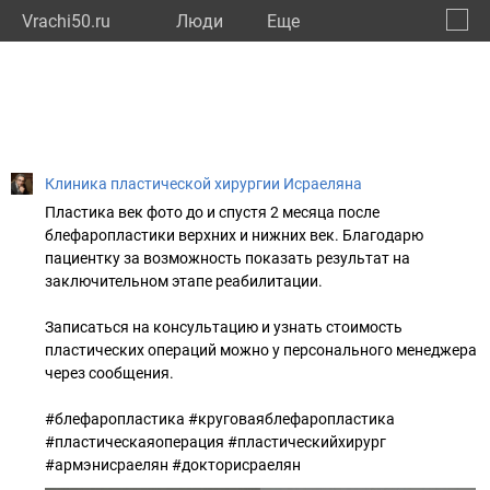
Vrachi50.ru
Люди
Eще
🔔
Моско
🔍
Клиника пластической хирургии Исраеляна
Пластика век фото до и спустя 2 месяца после
блефаропластики верхних и нижних век. Благодарю
пациентку за возможность показать результат на
заключительном этапе реабилитации.
Записаться на консультацию и узнать стоимость
пластических операций можно у персонального менеджера
через сообщения.
#блефаропластика #круговаяблефаропластика
#пластическаяоперация #пластическийхирург
#армэнисраелян #докторисраелян