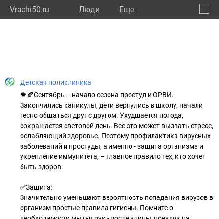
Vrachi50.ru
Люди
Eще
🔔
Моско
🔍
Детская поликлиника
🍁🍂Сентябрь – начало сезона простуд и ОРВИ.
Закончились каникулы, дети вернулись в школу, начали
тесно общаться друг с другом. Ухудшается погода,
сокращается световой день. Все это может вызвать стресс,
ослабляющий здоровье. Поэтому профилактика вирусных
заболеваний и простуды, а именно - защита организма и
укрепление иммунитета, – главное правило тех, кто хочет
быть здоров.
✅Защита:
Значительно уменьшают вероятность попадания вирусов в
организм простые правила гигиены. Помните о
необходимости мытья рук - после улицы, поездок на