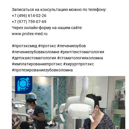
Записаться на консультацию можно по телефону:
+7 (496) 614-02-26
+7 (977) 759-07-69
Через онлайн-форму на нашем сайте:
www.protex-med.ru
#протэксмед #протэкс #лечениезубов
#лечениезубоввколомне #рентгенстоматология
#детскаястоматология #стоматологияколомна
#имплатированиепротэкс #хирургпротэкс
#протезированиезубовколомна