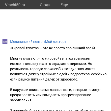
Vrachi50.ru
Люди
Eще
🔔
Моско
🔍
Медицинский центр «Мой доктор»
Жировой гепатоз — это не просто про лишний вес 🚫
Многие считают, что жировой гепатоз возникает
исключительно у тех, кто страдает ожирением. Но
реальность гораздо сложнее😞 Этот диагноз может
появиться даже у стройных людей и подростков, особенно
если рацион питания далек от здорового.
В карусели описываем главные шаги, которые помогут
предотвратить или замедлить прогрессирование
заболевания:
Здоровый образ жизни — это залог вашего благополучия,