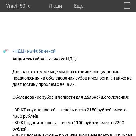
Vrachi50.ru
Люди
Eще
🔔
Моско
🔍
«НДЦ» на Фабричной
Акции сентября в клинике НДЦ!
Для вас в этом месяце мы подготовили специальные
предложения на обследования зубов и челюсти, а также на
диагностику проблем с венами.
Обследование зубов и челюсти для дальнейшего лечения:
- 3D КТ двух челюстей — теперь всего 2150 рублей вместо
4300 рублей!
- 3D КТ одной челюсти — всего 1100 рублей вместо 2200
рублей.
- 3D КТ восьми зубов — по сниженной цене всего 950 рублей