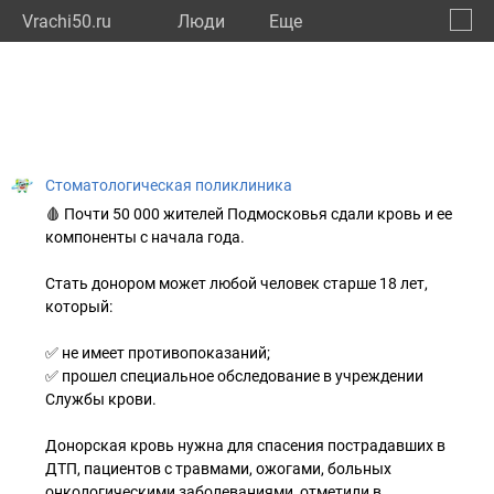
Vrachi50.ru
Люди
Eще
🔔
Моско
🔍
Стоматологическая поликлиника
🩸 Почти 50 000 жителей Подмосковья сдали кровь и ее
компоненты с начала года.
Стать донором может любой человек старше 18 лет,
который:
✅ не имеет противопоказаний;
✅ прошел специальное обследование в учреждении
Службы крови.
Донорская кровь нужна для спасения пострадавших в
ДТП, пациентов с травмами, ожогами, больных
онкологическими заболеваниями, отметили в