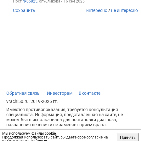
Пост
№65825
, опубликован
16 сен 2025
Сохранить
интересно
/
не интересно
Обратная связь
Инвесторам
Вконтакте
vrachi50.ru, 2019-2026 гг.
Имеются противопоказания, требуется консультация
специалиста. Информация, представленная на сайте, не
может быть использована для постановки диагноза,
назначения лечения и не заменяет прием врача.
Возрастное ограничение: 18+
Мы используем файлы
cookie
.
Принять
Продолжая использовать сайт, вы даете свое согласие на