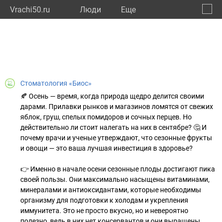
Vrachi50.ru
Люди
Eще
🔔
Моско
🔍
Стоматология «Биос»
🍂 Осень — время, когда природа щедро делится своими
дарами. Прилавки рынков и магазинов ломятся от свежих
яблок, груш, спелых помидоров и сочных перцев. Но
действительно ли стоит налегать на них в сентябре? 🤔 И
почему врачи и ученые утверждают, что сезонные фрукты
и овощи — это ваша лучшая инвестиция в здоровье?
👉 Именно в начале осени сезонные плоды достигают пика
своей пользы. Они максимально насыщены витаминами,
минералами и антиоксидантами, которые необходимы
организму для подготовки к холодам и укрепления
иммунитета. Это не просто вкусно, но и невероятно
полезно, ведь в них нет консервантов и они выращены