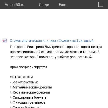
Vrachi50.ru
Люди
Eще
🔔
Моско
🔍
Стоматологическая клиника «Ф-дент» на Бригадной
Григорова Екатерина Дмитриевна - врач-ортодонт центра
профессиональной стоматологии «Ф-Дент» и тот самый
человек, который помогает улыбкам расцветать 🌸
Врач специализируется:
ОРТОДОНТИЯ
- Брекет-системы:
✨Металлические брекеты
✨Керамические брекеты
✨Сапфировые брекеты
✨Фиксация ретейнера
✨Снятие брекетов